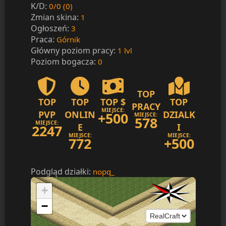
K/D:
0/0 (0)
Zmian skina:
1
Ogłoszeń:
3
Praca:
Górnik
Główny poziom pracy:
1 lvl
Poziom bogacza:
0
TOP
TOP
TOP
TOP $
TOP
PRACY
MIEJSCE:
PVP
ONLIN
DZIALK
+500
MIEJSCE:
578
MIEJSCE:
E
I
2247
MIEJSCE:
MIEJSCE:
772
+500
Podgląd działki:
nopq_